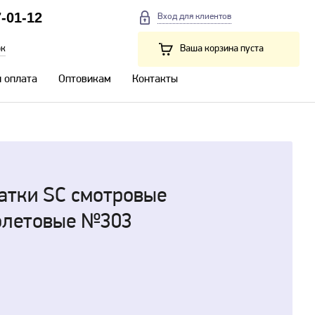
7-01-12
Вход для клиентов
ок
Ваша корзина пуста
и оплата
Оптовикам
Контакты
атки SС смотровые
олетовые №303