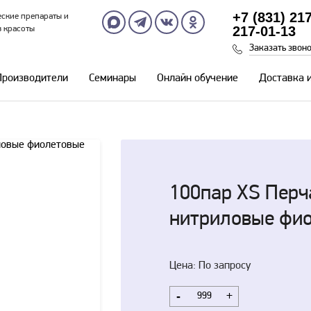
+7 (831) 21
ские препараты и
217-01-13
в красоты
Заказать звон
Производители
Семинары
Онлайн обучение
Доставка 
100пар XS Перч
нитриловые фи
Цена: По запросу
-
+